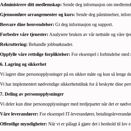
Administrere ditt medlemskap:
Sende deg informasjon om medlemsfo
Gjennomføre arrangementer og kurs:
Sende deg påminnelser, inform
Besvare dine henvendelser:
Gi deg informasjon og support.
Forbedre våre tjenester:
Analysere bruken av vår nettside og våre tje
Rekruttering:
Behandle jobbsøknader.
Oppfylle våre rettslige forpliktelser:
For eksempel i forbindelse med 
6. Lagring og sikkerhet
Vi lagrer dine personopplysninger på en sikker måte og kun så lenge d
Vi har implementert nødvendige sikkerhetstiltak for å beskytte dine per
7. Deling av personopplysninger
Vi deler kun dine personopplysninger med tredjeparter når det er nødv
Våre leverandører:
For eksempel IT-leverandører, betalingsleverandøre
Offentlige myndigheter:
Når vi er pålagt å gjøre det i henhold til lov el