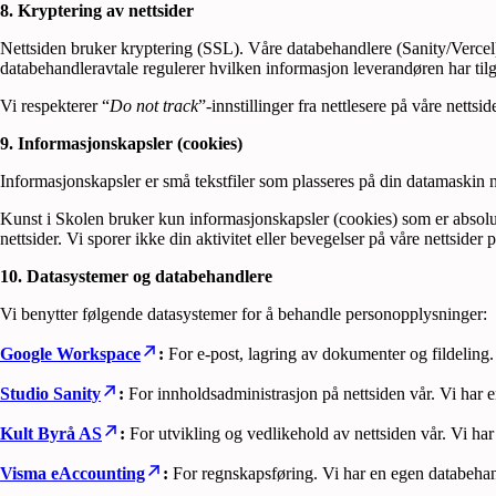
8. Kryptering av nettsider
Nettsiden bruker kryptering (SSL). Våre databehandlere (Sanity/Verc
databehandleravtale regulerer hvilken informasjon leverandøren har til
Vi respekterer “
Do not track
”-innstillinger fra nettlesere på våre nettside
9. Informasjonskapsler (cookies)
Informasjonskapsler er små tekstfiler som plasseres på din datamaskin n
Kunst i Skolen bruker kun informasjonskapsler (cookies) som er absolut
nettsider. Vi sporer ikke din aktivitet eller bevegelser på våre nettside
10. Datasystemer og databehandlere
Vi benytter følgende datasystemer for å behandle personopplysninger:
Google Workspace
:
For e-post, lagring av dokumenter og fildeling
Studio Sanity
:
For innholdsadministrasjon på nettsiden vår. Vi har 
Kult Byrå AS
:
For utvikling og vedlikehold av nettsiden vår. Vi h
Visma eAccounting
:
For regnskapsføring. Vi har en egen databeha