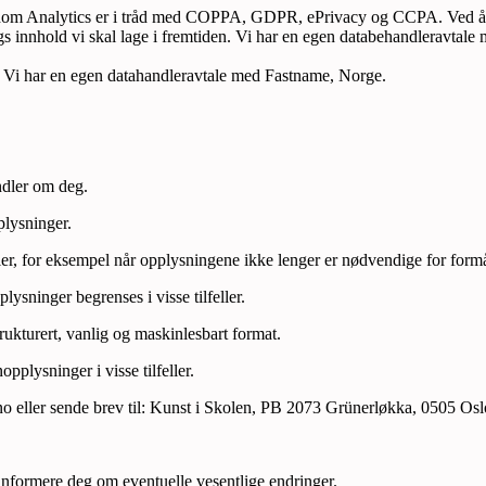
athom Analytics er i tråd med COPPA, GDPR, ePrivacy og CCPA. Ved å br
slags innhold vi skal lage i fremtiden. Vi har en egen databehandleravta
e. Vi har en egen datahandleravtale med Fastname, Norge.
ndler om deg.
pplysninger.
feller, for eksempel når opplysningene ikke lenger er nødvendige for formå
ysninger begrenses i visse tilfeller.
trukturert, vanlig og maskinlesbart format.
pplysninger i visse tilfeller.
no eller sende brev til: Kunst i Skolen, PB 2073 Grünerløkka, 0505 Osl
 informere deg om eventuelle vesentlige endringer.