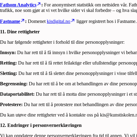
Fathom Analytics
:
For anonymisert statistikk om nettsiden vår. F
trafikk, noe som gjør at vi vet hvilke sider vi skal forbedre – og hva 
Fastname
:
Domenet
kisdigital.no
ligger registrert hos i Fastnam
11. Dine rettigheter
Du har følgende rettigheter i forhold til dine personopplysninger:
Innsyn:
Du har rett til å få innsyn i hvilke personopplysninger vi beha
Retting:
Du har rett til å få rettet feilaktige eller ufullstendige persono
Sletting:
Du har rett til å få slettet dine personopplysninger i visse til
Begrensning:
Du har rett til å be om at behandlingen av dine personoppl
Dataportabilitet:
Du har rett til å motta dine personopplysninger i et s
Protestere:
Du har rett til å protestere mot behandlingen av dine persono
Du kan utøve dine rettigheter ved å kontakte oss på kis@kunstiskolen.
12. Endringer i personvernerklæringen
Vi kan oppdatere denne personvernerklæringen fra tid til annen. Vi vil