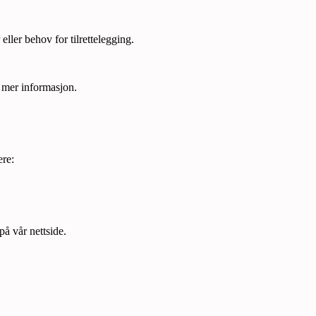
ller behov for tilrettelegging.
 mer informasjon.
ere:
å vår nettside.