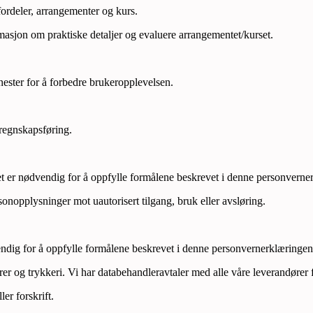
rdeler, arrangementer og kurs.
asjon om praktiske detaljer og evaluere arrangementet/kurset.
nester for å forbedre brukeropplevelsen.
regnskapsføring.
et er nødvendig for å oppfylle formålene beskrevet i denne personverne
sonopplysninger mot uautorisert tilgang, bruk eller avsløring.
endig for å oppfylle formålene beskrevet i denne personvernerklæringen
r og trykkeri. Vi har databehandleravtaler med alle våre leverandører 
ler forskrift.