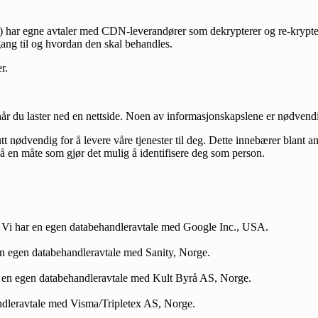
el) har egne avtaler med CDN-leverandører som dekrypterer og re-kry
gang til og hvordan den skal behandles.
r.
år du laster ned en nettside. Noen av informasjonskapslene er nødvendige
t nødvendig for å levere våre tjenester til deg. Dette innebærer blant 
r på en måte som gjør det mulig å identifisere deg som person.
. Vi har en egen databehandleravtale med Google Inc., USA.
en egen databehandleravtale med Sanity, Norge.
ar en egen databehandleravtale med Kult Byrå AS, Norge.
ndleravtale med Visma/Tripletex AS, Norge.