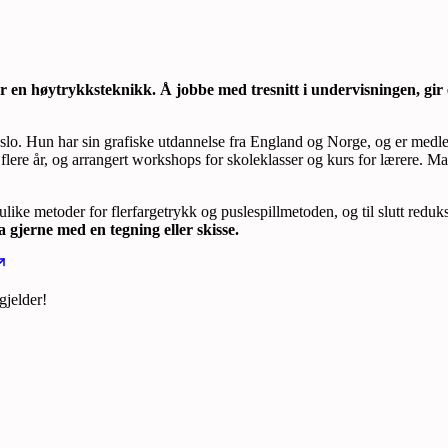
m er en høytrykksteknikk. Å jobbe med tresnitt i undervisningen, gir
slo. Hun har sin grafiske utdannelse fra England og Norge, og er medl
flere år, og arrangert workshops for skoleklasser og kurs for lærere. Ma
ike metoder for flerfargetrykk og puslespillmetoden, og til slutt redu
 gjerne med en tegning eller skisse.
gjelder!