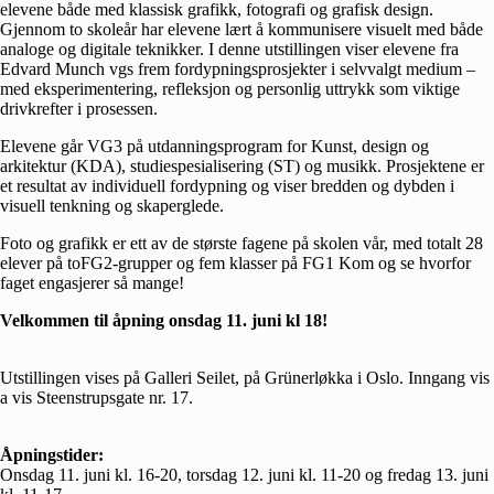
elevene både med klassisk grafikk, fotografi og grafisk design.
Gjennom to skoleår har elevene lært å kommunisere visuelt med både
analoge og digitale teknikker. I denne utstillingen viser elevene fra
Edvard Munch vgs frem fordypningsprosjekter i selvvalgt medium –
med eksperimentering, refleksjon og personlig uttrykk som viktige
drivkrefter i prosessen.
Elevene går VG3 på utdanningsprogram for Kunst, design og
arkitektur (KDA), studiespesialisering (ST) og musikk. Prosjektene er
et resultat av individuell fordypning og viser bredden og dybden i
visuell tenkning og skaperglede.
Foto og grafikk er ett av de største fagene på skolen vår, med totalt 28
elever på toFG2-grupper og fem klasser på FG1 Kom og se hvorfor
faget engasjerer så mange!
Velkommen til åpning onsdag 11. juni kl 18!
Utstillingen vises på Galleri Seilet, på Grünerløkka i Oslo. Inngang vis
a vis Steenstrupsgate nr. 17.
Åpningstider:
Onsdag 11. juni kl. 16-20, torsdag 12. juni kl. 11-20 og fredag 13. juni