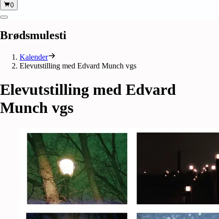
0
Brødsmulesti
Kalender
Elevutstilling med Edvard Munch vgs
Elevutstilling
med
Edvard
Munch
vgs