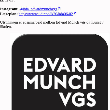
kl. 11-17.
Instagram:
@kda_edvardmunchvgs
Læreplan:
https://www.udir.no/lk20/kda06-02
Utstillingen er et samarbeid mellom Edvard Munch vgs og Kunst i
Skolen.